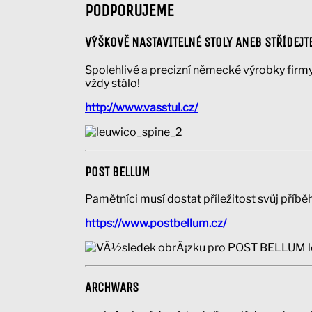
PODPORUJEME
VÝŠKOVĚ NASTAVITELNÉ STOLY ANEB STŘÍDEJTE
Spolehlivé a precizní německé výrobky firmy 
vždy stálo!
http://www.vasstul.cz/
POST BELLUM
Pamětníci musí dostat příležitost svůj příběh
https://www.postbellum.cz/
ARCHWARS