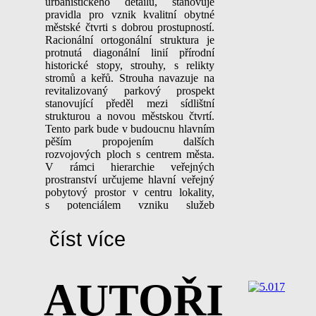
urbanistického detailu, stanovuje
pravidla pro vznik kvalitní obytné
městské čtvrti s dobrou prostupností.
Racionální ortogonální struktura je
protnutá diagonální linií přírodní
historické stopy, strouhy, s relikty
stromů a keřů. Strouha navazuje na
revitalizovaný parkový prospekt
stanovující předěl mezi sídlištní
strukturou a novou městskou čtvrtí.
Tento park bude v budoucnu hlavním
pěším propojením dalších
rozvojových ploch s centrem města.
V rámci hierarchie veřejných
prostranství určujeme hlavní veřejný
pobytový prostor v centru lokality,
s potenciálem vzniku služeb
v parteru. Další dvě podružná,
intimnější veřejná prostranství jsou
číst více
umístěna v rámci sousedství
jednotlivých domů, stávají se tak
obrazem místa. Domy mají
AUTOŘI
předzahrádky, zadní zahrady a sdílené
poloveřejné vnitro-bloky.