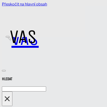
Přeskočit na hlavní obsah
VAS
VAS
HLEDAT
Hledat
×