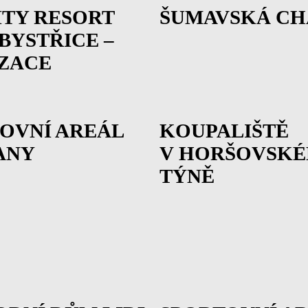
TY RESORT
ŠUMAVSKÁ CH
BYSTŘICE –
ZACE
OVNÍ AREÁL
KOUPALIŠTĚ
ANY
V HORŠOVSK
TÝNĚ