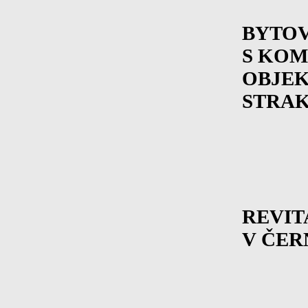
BYTO
S KO
OBJE
STRA
REVIT
V ČER