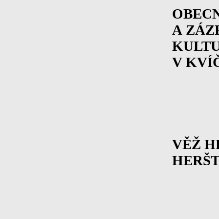
OBEC
A ZÁZ
KULTU
V KVÍ
VĚŽ H
HERŠT