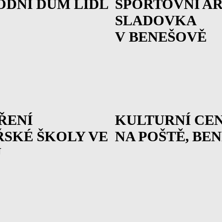
DNÍ DŮM LIDL
SPORTOVNÍ A
SLADOVKA
V BENEŠOVĚ
ŘENÍ
KULTURNÍ CE
SKÉ ŠKOLY VE
NA POŠTĚ, BE
U