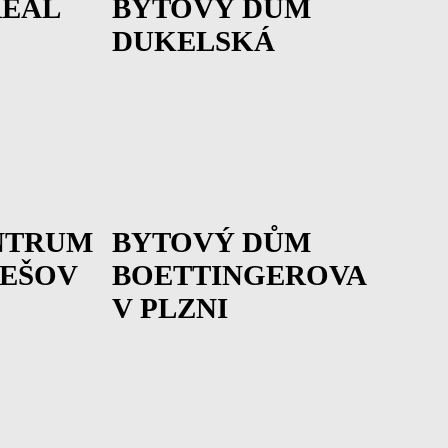
REÁL
BYTOVÝ DŮM
DUKELSKÁ
NTRUM
BYTOVÝ DŮM
NEŠOV
BOETTINGEROVA
V PLZNI