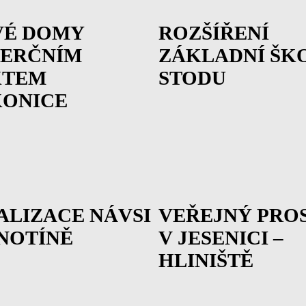
VÉ DOMY
ROZŠÍŘENÍ
MERČNÍM
ZÁKLADNÍ ŠK
KTEM
STODU
KONICE
ALIZACE NÁVSI
VEŘEJNÝ PRO
NOTÍNĚ
V JESENICI –
HLINIŠTĚ