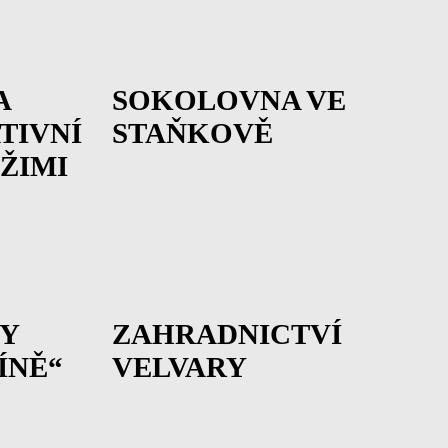
A
SOKOLOVNA VE
TIVNÍ
STAŇKOVĚ
ŽIMI
Y
ZAHRADNICTVÍ
ÍNĚ“
VELVARY